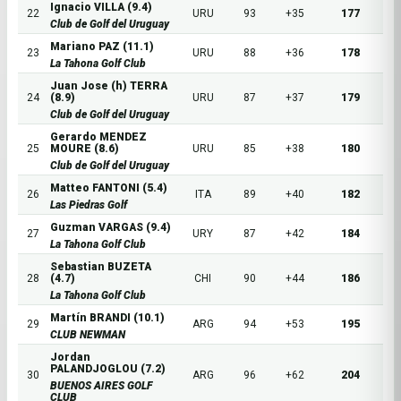
Ignacio VILLA (9.4)
22
URU
93
+35
177
Club de Golf del Uruguay
Mariano PAZ (11.1)
23
URU
88
+36
178
La Tahona Golf Club
Juan Jose (h) TERRA
24
(8.9)
URU
87
+37
179
Club de Golf del Uruguay
Gerardo MENDEZ
25
MOURE (8.6)
URU
85
+38
180
Club de Golf del Uruguay
Matteo FANTONI (5.4)
26
ITA
89
+40
182
Las Piedras Golf
Guzman VARGAS (9.4)
27
URY
87
+42
184
La Tahona Golf Club
Sebastian BUZETA
28
(4.7)
CHI
90
+44
186
La Tahona Golf Club
Martín BRANDI (10.1)
29
ARG
94
+53
195
CLUB NEWMAN
Jordan
PALANDJOGLOU (7.2)
30
ARG
96
+62
204
BUENOS AIRES GOLF
CLUB