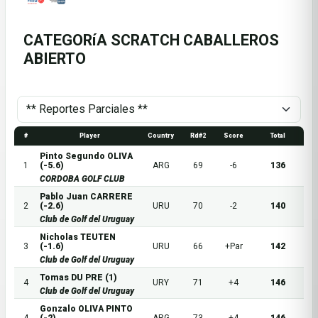
CATEGORíA SCRATCH CABALLEROS
ABIERTO
#
Player
Country
Rd#2
Score
Total
Pinto Segundo OLIVA
1
(-5.6)
ARG
69
-6
136
CORDOBA GOLF CLUB
Pablo Juan CARRERE
2
(-2.6)
URU
70
-2
140
Club de Golf del Uruguay
Nicholas TEUTEN
3
(-1.6)
URU
66
+Par
142
Club de Golf del Uruguay
Tomas DU PRE (1)
4
URY
71
+4
146
Club de Golf del Uruguay
Gonzalo OLIVA PINTO