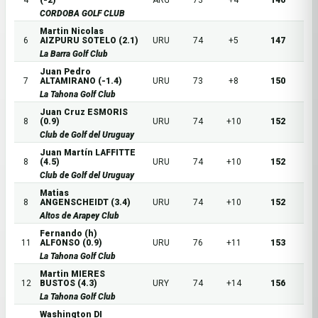
4
(-2)
ARG
73
+4
146
CORDOBA GOLF CLUB
Martin Nicolas
6
AIZPURU SOTELO (2.1)
URU
74
+5
147
La Barra Golf Club
Juan Pedro
7
ALTAMIRANO (-1.4)
URU
73
+8
150
La Tahona Golf Club
Juan Cruz ESMORIS
8
(0.9)
URU
74
+10
152
Club de Golf del Uruguay
Juan Martín LAFFITTE
8
(4.5)
URU
74
+10
152
Club de Golf del Uruguay
Matias
8
ANGENSCHEIDT (3.4)
URU
74
+10
152
Altos de Arapey Club
Fernando (h)
11
ALFONSO (0.9)
URU
76
+11
153
La Tahona Golf Club
Martin MIERES
12
BUSTOS (4.3)
URY
74
+14
156
La Tahona Golf Club
Washington DI