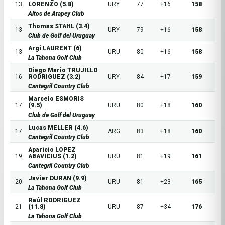
13
LORENZO (5.8)
URY
77
+16
158
Altos de Arapey Club
Thomas STAHL (3.4)
13
URY
79
+16
158
Club de Golf del Uruguay
Argi LAURENT (6)
13
URU
80
+16
158
La Tahona Golf Club
Diego Mario TRUJILLO
16
RODRIGUEZ (3.2)
URY
84
+17
159
Cantegril Country Club
Marcelo ESMORIS
17
(9.5)
URU
80
+18
160
Club de Golf del Uruguay
Lucas MELLER (4.6)
17
ARG
83
+18
160
Cantegril Country Club
Aparicio LOPEZ
19
ABAVICIUS (1.2)
URU
81
+19
161
Cantegril Country Club
Javier DURAN (9.9)
20
URU
81
+23
165
La Tahona Golf Club
Raúl RODRIGUEZ
21
(11.8)
URU
87
+34
176
La Tahona Golf Club